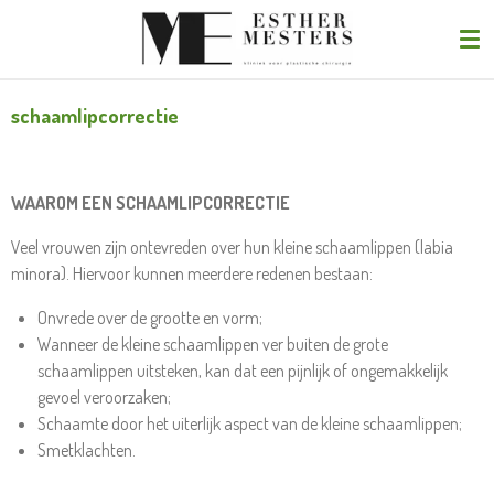
Ga
direct
naar
de
schaamlipcorrectie
hoofdinhoud
WAAROM EEN SCHAAMLIPCORRECTIE
Veel vrouwen zijn ontevreden over hun kleine schaamlippen (labia
minora). Hiervoor kunnen meerdere redenen bestaan:
Onvrede over de grootte en vorm;
Wanneer de kleine schaamlippen ver buiten de grote
schaamlippen uitsteken, kan dat een pijnlijk of ongemakkelijk
gevoel veroorzaken;
Schaamte door het uiterlijk aspect van de kleine schaamlippen;
Smetklachten.